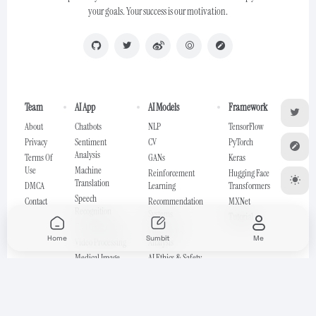
your goals. Your success is our motivation.
Team
AI App
AI Models
Framework
About
Chatbots
NLP
TensorFlow
Privacy
Sentiment
CV
PyTorch
Analysis
Terms Of
GANs
Keras
Use
Machine
Reinforcement
Hugging Face
Translation
DMCA
Learning
Transformers
Speech
Contact
Recommendation
MXNet
Recognition
Systems
Tutorial
Text Generation
Time Series
Home
Sumbit
Me
Video Processing
Analysis
Medical Image
AI Ethics & Safety
Analysis
Generative Models
Discriminative
Models