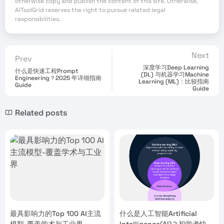
otherwise copy and publish the content of this site. Otherwise,
AIToolGrid reserves the right to pursue related legal
responsibilities.
Next
Prev
深度学习Deep Learning
什么是快速工程Prompt
(DL) 与机器学习Machine
Engineering？2025 年详细指南
Learning (ML)：比较指南
Guide
Guide
Related posts
最具影响力的Top 100 AI主流
什么是人工智能Artificial
模型-覆盖学术与工业界
Intelligence(AI)？初学者快速