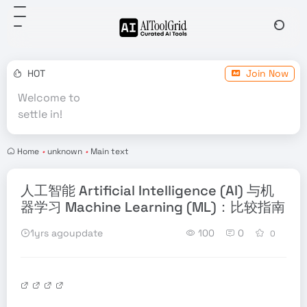
HOT
Join Now
Welcome to
settle in!
Home
•
unknown
•
Main text
人工智能 Artificial Intelligence (AI) 与机
器学习 Machine Learning (ML)：比较指南
1yrs agoupdate
100
0
0