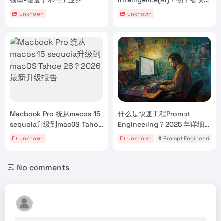
入门指南
unknown
unknown
Macbook Pro 统从macos 15
什么是快速工程Prompt
sequoia升级到macOS Tahoe
Engineering？2025 年详细指
26？2026最新升级报告
南Guide
unknown
unknown
# Prompt Engineering
No comments