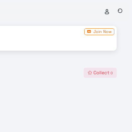
Join Now
Collect
0