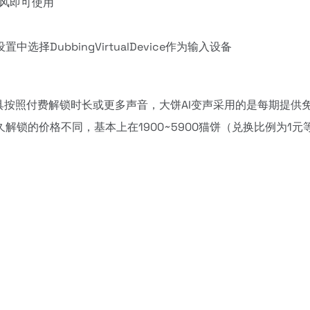
风即可使用
DubbingVirtualDevice作为输入设备
具按照付费解锁时长或更多声音，大饼AI变声采用的是每期提供
锁的价格不同，基本上在1900~5900猫饼（兑换比例为1元