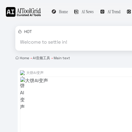
Home
AI News
AI Trend
HOT
Welcome to settle in!
Home
•
AI音频工具
•
Main text
大饼AI变声