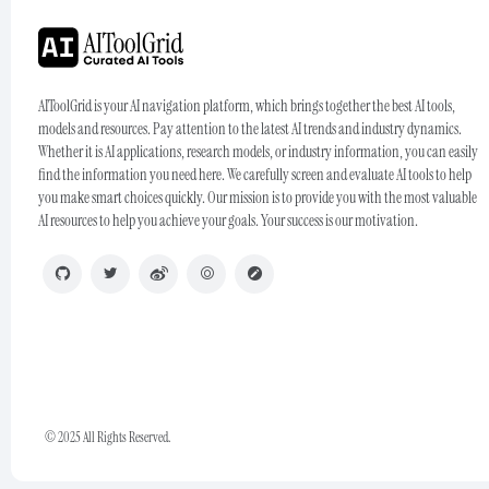
AIToolGrid is your AI navigation platform, which brings together the best AI tools,
models and resources. Pay attention to the latest AI trends and industry dynamics.
Whether it is AI applications, research models, or industry information, you can easily
find the information you need here. We carefully screen and evaluate AI tools to help
you make smart choices quickly. Our mission is to provide you with the most valuable
AI resources to help you achieve your goals. Your success is our motivation.
© 2025 All Rights Reserved.