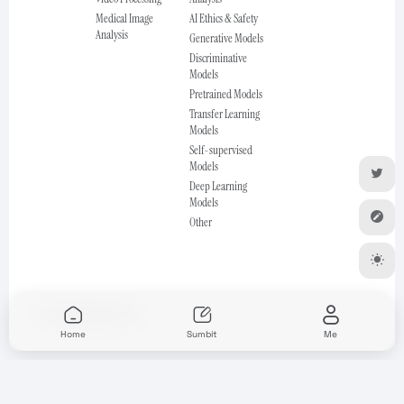
Medical Image
AI Ethics & Safety
Analysis
Generative Models
Discriminative
Models
Pretrained Models
Transfer Learning
Models
Self-supervised
Models
Deep Learning
Models
Other
© 2025 All Rights Reserved.
Home
Sumbit
Me