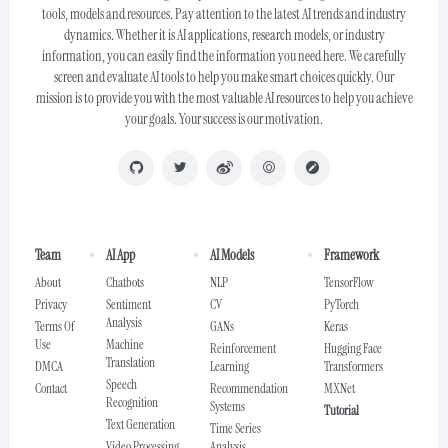
tools, models and resources. Pay attention to the latest AI trends and industry
dynamics. Whether it is AI applications, research models, or industry
information, you can easily find the information you need here. We carefully
screen and evaluate AI tools to help you make smart choices quickly. Our
mission is to provide you with the most valuable AI resources to help you achieve
your goals. Your success is our motivation.
Team
AI App
AI Models
Framework
About
Chatbots
NLP
TensorFlow
Privacy
Sentiment
CV
PyTorch
Analysis
Terms Of
GANs
Keras
Use
Machine
Reinforcement
Hugging Face
Translation
DMCA
Learning
Transformers
Speech
Contact
Recommendation
MXNet
Recognition
Systems
Tutorial
Text Generation
Time Series
Video Processing
Analysis