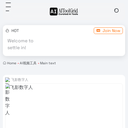
HOT
Join Now
Welcome to
settle in!
Home
•
AI视频工具
•
Main text
飞影数字人