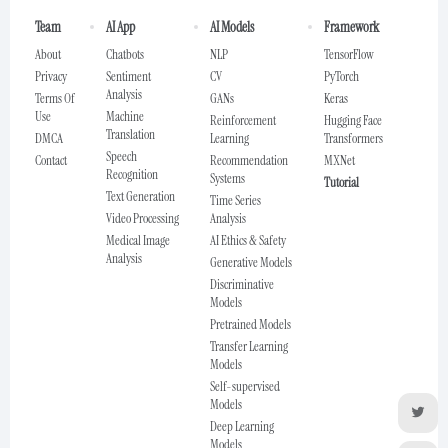
Team
AI App
AI Models
Framework
About
Chatbots
NLP
TensorFlow
Privacy
Sentiment
CV
PyTorch
Analysis
Terms Of
GANs
Keras
Use
Machine
Reinforcement
Hugging Face
Translation
DMCA
Learning
Transformers
Speech
Contact
Recommendation
MXNet
Recognition
Systems
Tutorial
Text Generation
Time Series
Video Processing
Analysis
Medical Image
AI Ethics & Safety
Analysis
Generative Models
Discriminative
Models
Pretrained Models
Transfer Learning
Models
Self-supervised
Models
Deep Learning
Models