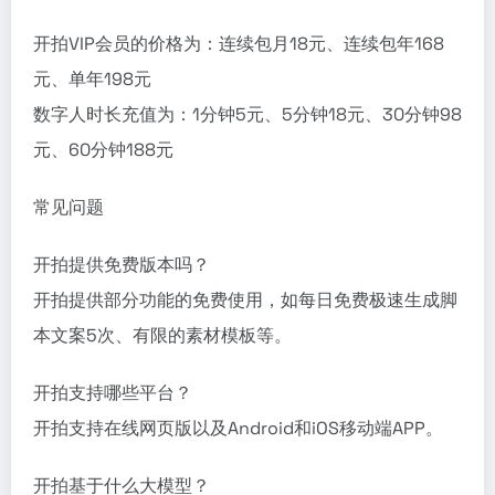
开拍VIP会员的价格为：连续包月18元、连续包年168
元、单年198元
数字人时长充值为：1分钟5元、5分钟18元、30分钟98
元、60分钟188元
常见问题
开拍提供免费版本吗？
开拍提供部分功能的免费使用，如每日免费极速生成脚
本文案5次、有限的素材模板等。
开拍支持哪些平台？
开拍支持在线网页版以及Android和iOS移动端APP。
开拍基于什么大模型？