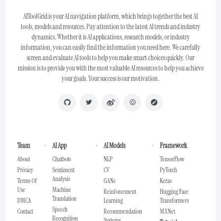
AIToolGrid is your AI navigation platform, which brings together the best AI
tools, models and resources. Pay attention to the latest AI trends and industry
dynamics. Whether it is AI applications, research models, or industry
information, you can easily find the information you need here. We carefully
screen and evaluate AI tools to help you make smart choices quickly. Our
mission is to provide you with the most valuable AI resources to help you achieve
your goals. Your success is our motivation.
Team
AI App
AI Models
Framework
About
Chatbots
NLP
TensorFlow
Privacy
Sentiment
CV
PyTorch
Analysis
Terms Of
GANs
Keras
Use
Machine
Reinforcement
Hugging Face
Translation
DMCA
Learning
Transformers
Speech
Contact
Recommendation
MXNet
Recognition
Systems