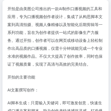
开拍是由美图公司推出的一款AI制作口播视频的工具和
应用，专为口播视频创作者设计，集成了从构思脚本文
案到高清拍摄、视频人像精修以及智能化后期剪辑等一
系列功能，旨在为创作者提供一站式的影像生产力服
务。通过开拍，创作者可以在网页或移动设备上轻松制
作出高品质的口播视频，仅需十分钟就能完成一个专业
水准的视频作品。不仅大大提高了创作效率，同时也保
证了视频质量，实现了高清与高效的完美结合。
开拍的主要功能
AI文案撰写创作：
AI脚本生成：只需输入关键词，即可激发创意，快速生
成口播文案和脚本，助力创作者快速捕捉灵感，打造爆