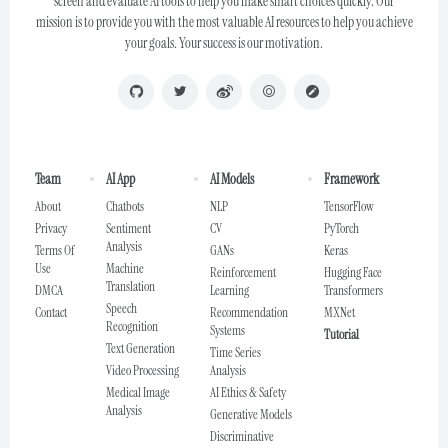
screen and evaluate AI tools to help you make smart choices quickly. Our
mission is to provide you with the most valuable AI resources to help you achieve
your goals. Your success is our motivation.
Team
AI App
AI Models
Framework
About
Chatbots
NLP
TensorFlow
Privacy
Sentiment
CV
PyTorch
Analysis
Terms Of
GANs
Keras
Use
Machine
Reinforcement
Hugging Face
Translation
DMCA
Learning
Transformers
Speech
Contact
Recommendation
MXNet
Recognition
Systems
Tutorial
Text Generation
Time Series
Video Processing
Analysis
Medical Image
AI Ethics & Safety
Analysis
Generative Models
Discriminative