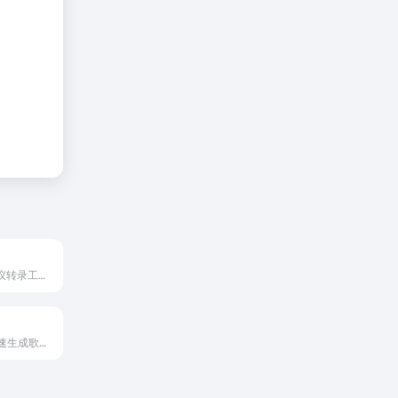
阿里推出的AI会议转录工具，万语千言，心领神悟
输入文本提示快速生成歌曲和音乐