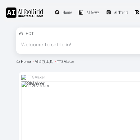
Home
AI News
AI Trend
HOT
Welcome to settle in!
Home
•
AI音频工具
•
TTSMaker
TTSMaker