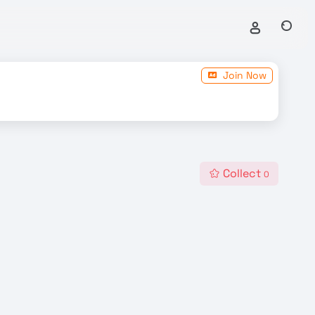
Join Now
Collect
0