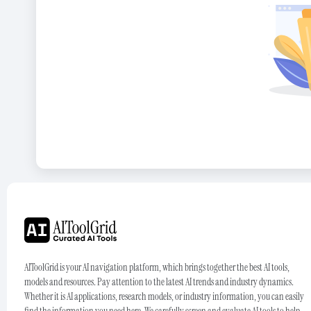
AIToolGrid is your AI navigation platform, which brings together the best AI tools,
models and resources. Pay attention to the latest AI trends and industry dynamics.
Whether it is AI applications, research models, or industry information, you can easily