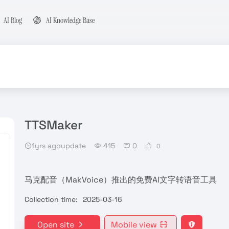
AI Blog
AI Knowledge Base
TTSMaker
1yrs agoupdate
415
0
0
马克配音（MakVoice）推出的免费AI文字转语音工具
Collection time:
2025-03-16
Open site
Mobile view