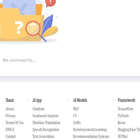
No comments...
Team
AI App
AI Models
Framework
About
Chatbots
NLP
TensorFlow
Privacy
Sentiment Analysis
CV
PyTorch
Terms Of Use
Machine Translation
GANs
Keras
DMCA
Speech Recognition
Reinforcement Learning
Hugging Face T
Contact
Text Generation
Recommendation Systems
MXNet