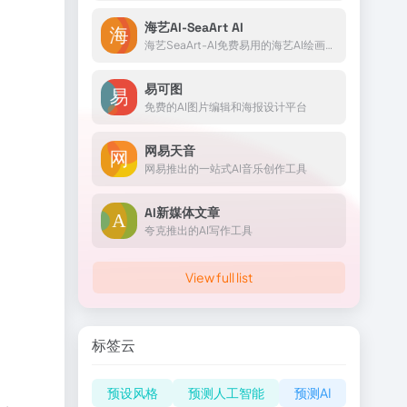
海艺AI-SeaArt AI
海艺SeaArt-AI免费易用的海艺AI绘画工具，一个高效易用的AIGC绘图工具：SeaArt让你无需专业技能，短时间内成为艺术家。借助强大的渲染引擎和个性化混合推荐系统，高质量创作触手可...
易可图
免费的AI图片编辑和海报设计平台
网易天音
网易推出的一站式AI音乐创作工具
AI新媒体文章
夸克推出的AI写作工具
View full list
标签云
预设风格
预测人工智能
预测AI