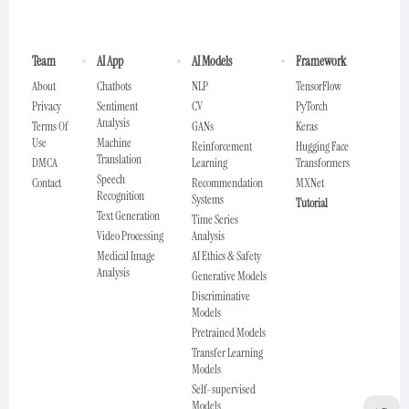
Team
AI App
AI Models
Framework
About
Chatbots
NLP
TensorFlow
Privacy
Sentiment
CV
PyTorch
Analysis
Terms Of
GANs
Keras
Use
Machine
Reinforcement
Hugging Face
Translation
DMCA
Learning
Transformers
Speech
Contact
Recommendation
MXNet
Recognition
Systems
Tutorial
Text Generation
Time Series
Video Processing
Analysis
Medical Image
AI Ethics & Safety
Analysis
Generative Models
Discriminative
Models
Pretrained Models
Transfer Learning
Models
Self-supervised
Models