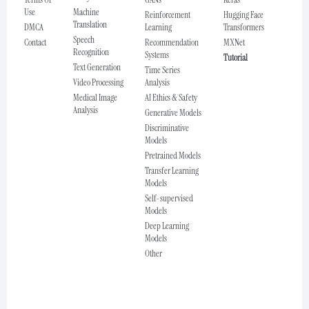
Use
Machine
Reinforcement
Hugging Face
Translation
DMCA
Learning
Transformers
Speech
Contact
Recommendation
MXNet
Recognition
Systems
Tutorial
Text Generation
Time Series
Video Processing
Analysis
Medical Image
AI Ethics & Safety
Analysis
Generative Models
Discriminative
Models
Pretrained Models
Transfer Learning
Models
Self-supervised
Models
Deep Learning
Models
Other