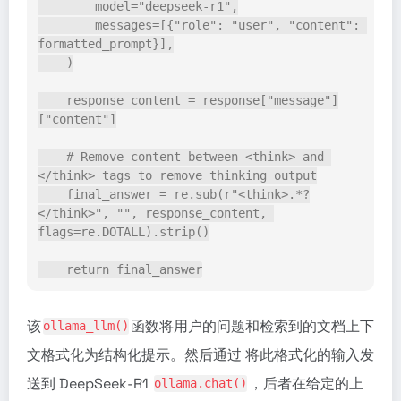
        model="deepseek-r1",
        messages=[{"role": "user", "content": 
formatted_prompt}],
    )
    response_content = response["message"]
["content"]
    # Remove content between <think> and 
</think> tags to remove thinking output
    final_answer = re.sub(r"<think>.*?
</think>", "", response_content, 
flags=re.DOTALL).strip()
    return final_answer
该
函数将用户的问题和检索到的文档上下
ollama_llm()
文格式化为结构化提示。然后通过 将此格式化的输入发
送到 DeepSeek-R1
，后者在给定的上
ollama.chat()