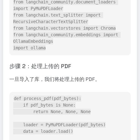
from langchain_community.document_loaders 
import PyMuPDFLoader
from langchain.text_splitter import 
RecursiveCharacterTextSplitter
from langchain.vectorstores import Chroma
from langchain_community.embeddings import 
OllamaEmbeddings
import ollama
步骤 2：处理上传的 PDF
一旦导入了库，我们将处理上传的 PDF。
def process_pdf(pdf_bytes):
    if pdf_bytes is None:
        return None, None, None
    loader = PyMuPDFLoader(pdf_bytes)
    data = loader.load()