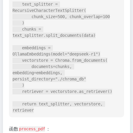
    text_splitter = 
RecursiveCharacterTextSplitter(
        chunk_size=500, chunk_overlap=100
    )
    chunks = 
text_splitter.split_documents(data)
    embeddings = 
OllamaEmbeddings(model="deepseek-r1")
    vectorstore = Chroma.from_documents(
        documents=chunks, 
embedding=embeddings, 
persist_directory="./chroma_db"
    )
    retriever = vectorstore.as_retriever()
    return text_splitter, vectorstore, 
retriever
函数
：
process_pdf