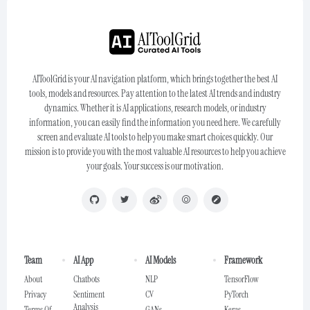
AIToolGrid is your AI navigation platform, which brings together the best AI
tools, models and resources. Pay attention to the latest AI trends and industry
dynamics. Whether it is AI applications, research models, or industry
information, you can easily find the information you need here. We carefully
screen and evaluate AI tools to help you make smart choices quickly. Our
mission is to provide you with the most valuable AI resources to help you achieve
your goals. Your success is our motivation.
Team
AI App
AI Models
Framework
About
Chatbots
NLP
TensorFlow
Privacy
Sentiment
CV
PyTorch
Analysis
Terms Of
GANs
Keras