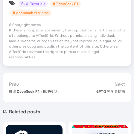
AI Tutorials
# DeepSeek R1
# deepseek r1 ollama
©
Copyright notes
If there is no special statement, the copyright of all articles on this
site belongs to AIToolGrid. Without permission, any individual,
media, website, or organization may not reproduce, plagiarize, or
otherwise copy and publish the content of this site. Otherwise,
AIToolGrid reserves the right to pursue related legal
responsibilities.
Prev
Next
微调 DeepSeek R1（推理模型）
GPT-3 初学者指南
Related posts