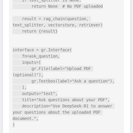
    if text_splitter is None:
        return None  # No PDF uploaded
    result = rag_chain(question, 
text_splitter, vectorstore, retriever)
    return {result}
interface = gr.Interface(
    fn=ask_question,
    inputs=[
        gr.File(label="Upload PDF 
(optional)"),
        gr.Textbox(label="Ask a question"),
    ],
    outputs="text",
    title="Ask questions about your PDF",
    description="Use DeepSeek-R1 to answer 
your questions about the uploaded PDF 
document.",
)