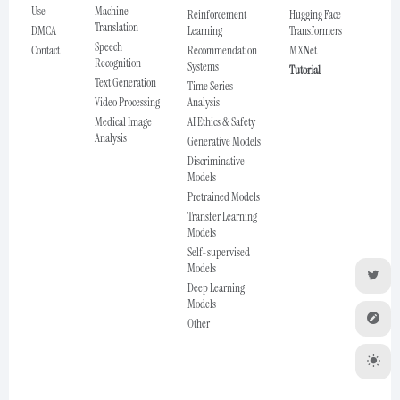
Use
Machine
Reinforcement
Hugging Face
Translation
DMCA
Learning
Transformers
Speech
Contact
Recommendation
MXNet
Recognition
Systems
Tutorial
Text Generation
Time Series
Video Processing
Analysis
Medical Image
AI Ethics & Safety
Analysis
Generative Models
Discriminative
Models
Pretrained Models
Transfer Learning
Models
Self-supervised
Models
Deep Learning
Models
Other