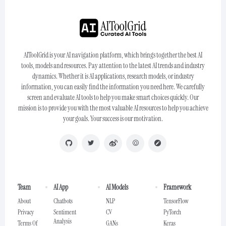
AIToolGrid is your AI navigation platform, which brings together the best AI
tools, models and resources. Pay attention to the latest AI trends and industry
dynamics. Whether it is AI applications, research models, or industry
information, you can easily find the information you need here. We carefully
screen and evaluate AI tools to help you make smart choices quickly. Our
mission is to provide you with the most valuable AI resources to help you achieve
your goals. Your success is our motivation.
Team
AI App
AI Models
Framework
About
Chatbots
NLP
TensorFlow
Privacy
Sentiment
CV
PyTorch
Analysis
Terms Of
GANs
Keras