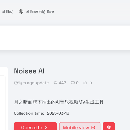
AI Blog
AI Knowledge Base
Noisee AI
1yrs agoupdate
447
0
0
月之暗面旗下推出的AI音乐视频MV生成工具
Collection time:
2025-03-16
Open site
Mobile view