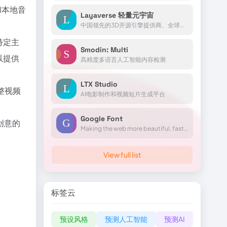
和本地音
Layaverse 轻量元宇宙
中国领先的3D开源引擎提供商、全球前沿的元宇宙平台服务商Layabox成立于2014年，公司拥有上百项核心自主知识产权和专利技术，是国家高新技术企业，北京市“专精特新”中小企业。
特定主
Smodin: Multi
以提供
高精度多语言人工智能内容检测
LTX Studio
整视频
AI电影制作和视频短片生成平台
Google Font
创意的
Making the web more beautiful, fast, and open through great typography
View full list
标签云
预设风格
预测人工智能
预测AI