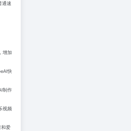
普通速
，增加
AI快
I制作
乐视频
者和爱