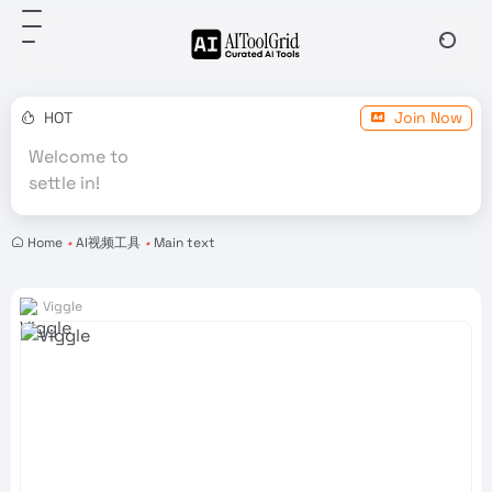
HOT
Join Now
Welcome to
settle in!
Home
•
AI视频工具
•
Main text
Viggle