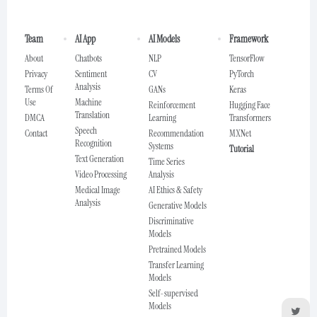
Team
AI App
AI Models
Framework
About
Chatbots
NLP
TensorFlow
Privacy
Sentiment
CV
PyTorch
Analysis
Terms Of
GANs
Keras
Use
Machine
Reinforcement
Hugging Face
Translation
DMCA
Learning
Transformers
Speech
Contact
Recommendation
MXNet
Recognition
Systems
Tutorial
Text Generation
Time Series
Video Processing
Analysis
Medical Image
AI Ethics & Safety
Analysis
Generative Models
Discriminative
Models
Pretrained Models
Transfer Learning
Models
Self-supervised
Models