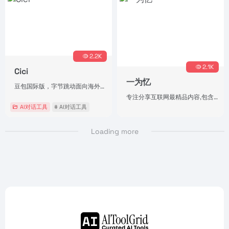
2.2K
2.1K
Cici
一为忆
豆包国际版，字节跳动面向海外市场推出的AI助手
专注分享互联网最精品内容,包含编程,美术设计,工具软件,实用素材和资源,教程等几大分类的综合门户
AI对话工具
# AI对话工具
Loading more