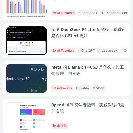
AI Tutorials
# deepseek
# DeepSeek-Coder
实测 DeepSeek R1 Lite 预览版，看看它
是否比 GPT o1 更好
AI Tutorials
# ChatGPT
# deepseek
# Deep
Meta 的 Llama 3.1 405B 是什么？其工
作原理、用例等
unknown
# LLaMA
# Meta
OpenAI API 初学者指南：实践教程和最
佳实践
未分类