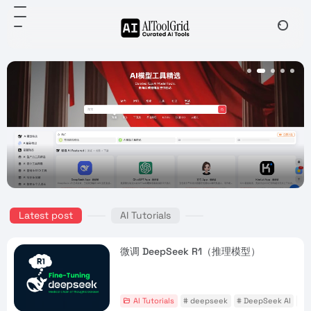
Latest post
AI Tutorials
微调 DeepSeek R1（推理模型）
AI Tutorials
# deepseek
# DeepSeek AI
# 