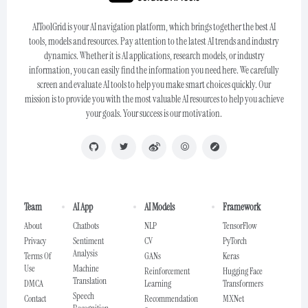
AIToolGrid is your AI navigation platform, which brings together the best AI
tools, models and resources. Pay attention to the latest AI trends and industry
dynamics. Whether it is AI applications, research models, or industry
information, you can easily find the information you need here. We carefully
screen and evaluate AI tools to help you make smart choices quickly. Our
mission is to provide you with the most valuable AI resources to help you achieve
your goals. Your success is our motivation.
Team
AI App
AI Models
Framework
About
Chatbots
NLP
TensorFlow
Privacy
Sentiment
CV
PyTorch
Analysis
Terms Of
GANs
Keras
Use
Machine
Reinforcement
Hugging Face
Translation
DMCA
Learning
Transformers
Speech
Contact
Recommendation
MXNet