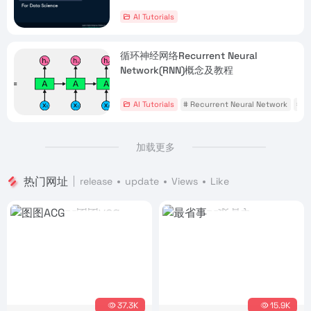
AI Tutorials
循环神经网络Recurrent Neural
Network(RNN)概念及教程
AI Tutorials
# Recurrent Neural Network
# R
加载更多
热门网址
release
update
Views
Like
37.3K
15.9K