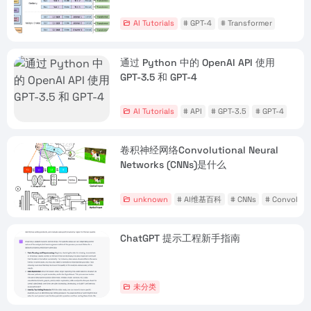
AI Tutorials
# GPT-4
# Transformer
通过 Python 中的 OpenAI API 使用
GPT-3.5 和 GPT-4
AI Tutorials
# API
# GPT-3.5
# GPT-4
卷积神经网络Convolutional Neural
Networks (CNNs)是什么
unknown
# AI维基百科
# CNNs
# Convoluti
ChatGPT 提示工程新手指南
未分类