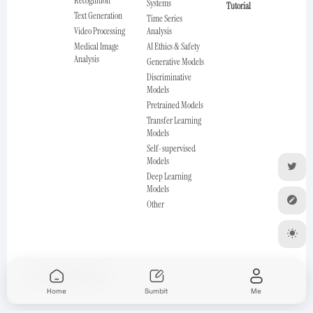
Recognition
Systems
Tutorial
Text Generation
Time Series
Video Processing
Analysis
Medical Image
AI Ethics & Safety
Analysis
Generative Models
Discriminative
Models
Pretrained Models
Transfer Learning
Models
Self-supervised
Models
Deep Learning
Models
Other
© 2025 All Rights Reserved.
Home
Sumbit
Me