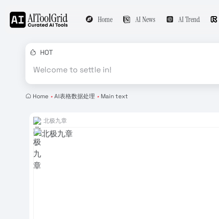
Home
AI News
AI Trend
HOT
Welcome to settle in!
Home
•
AI表格数据处理
•
Main text
北极九章