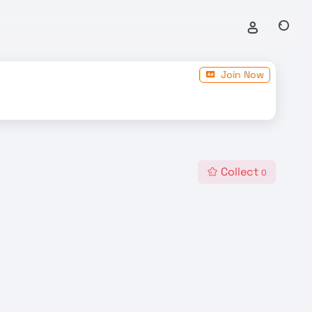
Join Now
Collect
0