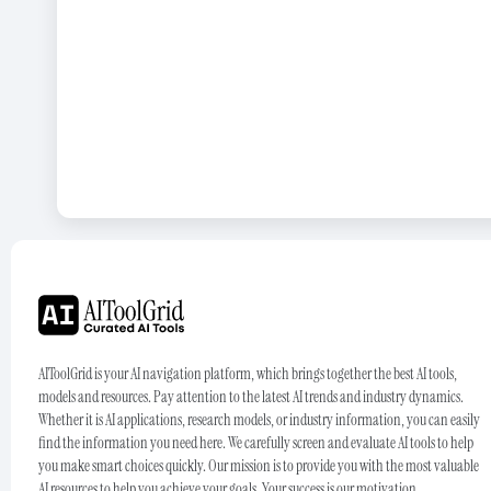
AIToolGrid is your AI navigation platform, which brings together the best AI tools,
models and resources. Pay attention to the latest AI trends and industry dynamics.
Whether it is AI applications, research models, or industry information, you can easily
find the information you need here. We carefully screen and evaluate AI tools to help
you make smart choices quickly. Our mission is to provide you with the most valuable
AI resources to help you achieve your goals. Your success is our motivation.