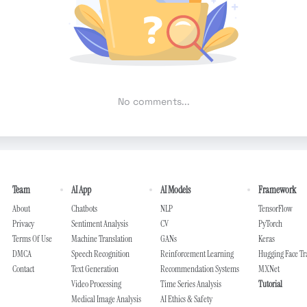
No comments...
Team
AI App
AI Models
Framework
About
Chatbots
NLP
TensorFlow
Privacy
Sentiment Analysis
CV
PyTorch
Terms Of Use
Machine Translation
GANs
Keras
DMCA
Speech Recognition
Reinforcement Learning
Hugging Face T
Contact
Text Generation
Recommendation Systems
MXNet
Video Processing
Time Series Analysis
Tutorial
Medical Image Analysis
AI Ethics & Safety