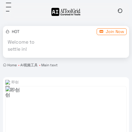
HOT
Join Now
Welcome to
settle in!
Home
•
AI视频工具
•
Main text
即创