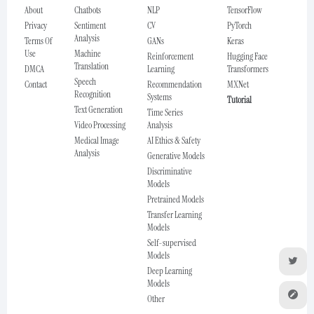
About
Chatbots
NLP
TensorFlow
Privacy
Sentiment
CV
PyTorch
Analysis
Terms Of
GANs
Keras
Use
Machine
Reinforcement
Hugging Face
Translation
DMCA
Learning
Transformers
Speech
Contact
Recommendation
MXNet
Recognition
Systems
Tutorial
Text Generation
Time Series
Video Processing
Analysis
Medical Image
AI Ethics & Safety
Analysis
Generative Models
Discriminative
Models
Pretrained Models
Transfer Learning
Models
Self-supervised
Models
Deep Learning
Models
Other