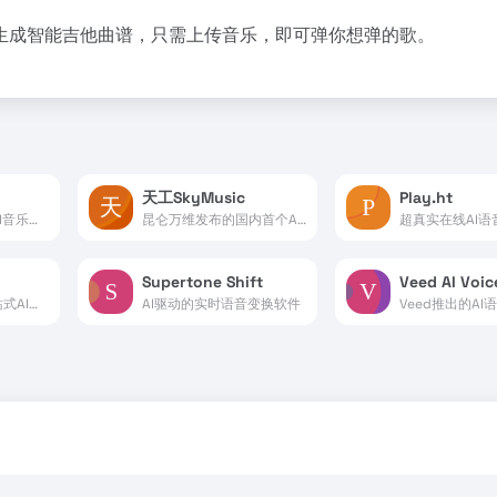
生成智能吉他曲谱，只需上传音乐，即可弹你想弹的歌。
天工SkyMusic
Play.ht
网易推出的一站式AI音乐创作工具
昆仑万维发布的国内首个AI音乐生成大模型
超真实在线AI语
Supertone Shift
喜马拉雅推出的一站式AI音频创作平台
AI驱动的实时语音变换软件
Veed推出的AI