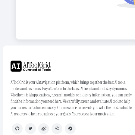
AIToolGrid is your AI navigation platform, which brings together the best AI tools,
models and resources. Pay attention to the latest AI trends and industry dynamics.
Whether it is AI applications, research models, or industry information, you can easily
find the information you need here. We carefully screen and evaluate AI tools to help
you make smart choices quickly. Our mission is to provide you with the most valuable
AI resources to help you achieve your goals. Your success is our motivation.