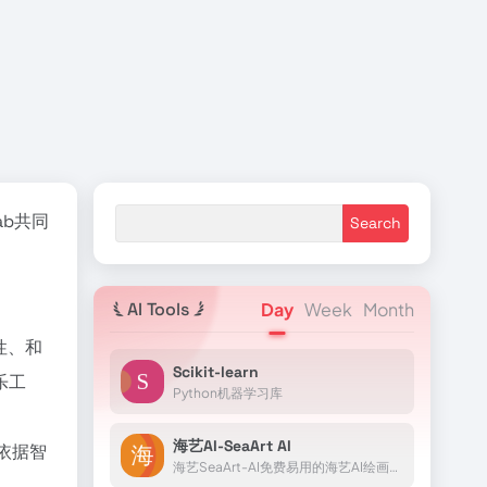
ab共同
AI Tools
Day
Week
Month
性、和
Scikit-learn
乐工
Python机器学习库
海艺AI-SeaArt AI
依据智
海艺SeaArt-AI免费易用的海艺AI绘画工具，一个高效易用的AIGC绘图工具：SeaArt让你无需专业技能，短时间内成为艺术家。借助强大的渲染引擎和个性化混合推荐系统，高质量创作触手可...