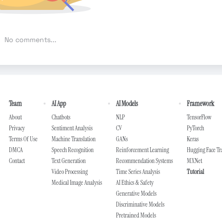
No comments...
Team
AI App
AI Models
Framework
About
Chatbots
NLP
TensorFlow
Privacy
Sentiment Analysis
CV
PyTorch
Terms Of Use
Machine Translation
GANs
Keras
DMCA
Speech Recognition
Reinforcement Learning
Hugging Face T
Contact
Text Generation
Recommendation Systems
MXNet
Video Processing
Time Series Analysis
Tutorial
Medical Image Analysis
AI Ethics & Safety
Generative Models
Discriminative Models
Pretrained Models