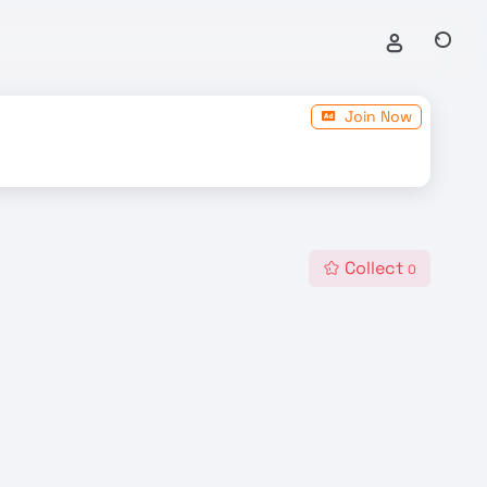
Join Now
Collect
0