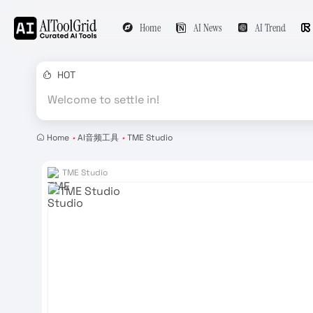
Home
AI News
AI Trend
HOT
Welcome to settle in!
Home
•
AI音频工具
•
TME Studio
TME Studio