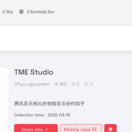
AI Blog
AI Knowledge Base
TME Studio
1yrs agoupdate
352
0
0
腾讯音乐推出的智能音乐创作助手
Collection time:
2025-03-16
Open site
Mobile view