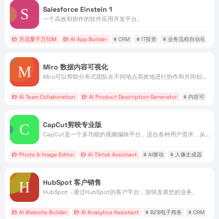
Salesforce Einstein 1
一个高效和协作的软件应用开发平台。
月流量千万10M
AI App Builder
# CRM
# IT投资
# 业务流程自动化
Miro 数据内容可视化
Miro可以帮助分布式团队在不同地点高效地进行协作和共同创作。
AI Team Collaboration
AI Product Description Generator
# 内容可视化
CapCut剪映专业版
CapCut是一个多功能的视频编辑平台，适合各种用户需求，从社交媒体广告创作到专业视频编辑。它提供在线创意套件、桌面应用程序和移动应用程序，使用户能够在不同设备上进行创作。
Photo & Image Editor
AI Tiktok Assistant
# AI驱动
# 人像生成器
# 
HubSpot 客户销售
HubSpot - 通过HubSpot的客户平台，加快发展您的业务。
AI Website Builder
AI Analytics Assistant
# B2B电子商务
# CRM
#