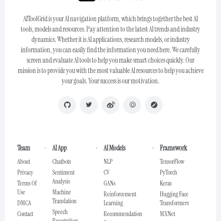
AIToolGrid is your AI navigation platform, which brings together the best AI
tools, models and resources. Pay attention to the latest AI trends and industry
dynamics. Whether it is AI applications, research models, or industry
information, you can easily find the information you need here. We carefully
screen and evaluate AI tools to help you make smart choices quickly. Our
mission is to provide you with the most valuable AI resources to help you achieve
your goals. Your success is our motivation.
Team
AI App
AI Models
Framework
About
Chatbots
NLP
TensorFlow
Privacy
Sentiment
CV
PyTorch
Analysis
Terms Of
GANs
Keras
Use
Machine
Reinforcement
Hugging Face
Translation
DMCA
Learning
Transformers
Speech
Contact
Recommendation
MXNet