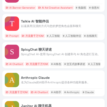
AI Banner Generator
AI Ad Creative Assistant
# 免版税
# 创意AI
# 
Talkie AI 智能伴侣
以逼真而沉浸的方式与您的梦想角色会面和聊天
Prompt
月流量千万10M
# 人工智能
# 人工智能伴侣
# 在线聊天
SpicyChat 聊天讲述
SpicyChat AI-使用 SpicyChat AI 创建和与 AI 角色进行互动。
AI Chatbot
月流量千万10M
# AI角色
# 交互式故事讲述
# 人工智能
Anthropic Claude
名为Claude的AI助手Anthropic提供各种功能和服务。
月流量千万10M
AI Chatbot
# AI助手
# Anthropic
# Claude
Janitor AI 聊天机器