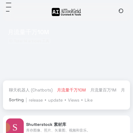
月流量千万10M
Total 14 articles 工具
聊天机器人 (Chatbots)
月流量千万10M
月流量百万1M
月流量
Sorting
release
update
Views
Like
Shutterstock 素材库
库存图像、照片、矢量图、视频和音乐。