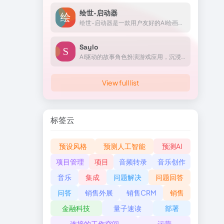
绘世-启动器
绘世-启动器是一款用户友好的AI绘画辅助工具，特别适合那些希望轻松入门AI绘画、减少技术障碍和操作复杂性的用户。
Saylo
AI驱动的故事角色扮演游戏应用，沉浸式的剧本互动体验
View full list
标签云
预设风格
预测人工智能
预测AI
项目管理
项目
音频转录
音乐创作
音乐
集成
问题解决
问题回答
问答
销售外展
销售CRM
销售
金融科技
量子速读
部署
连接的工作空间
运营