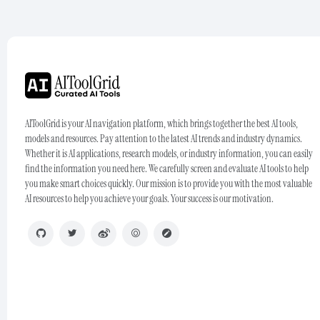
AIToolGrid is your AI navigation platform, which brings together the best AI tools,
models and resources. Pay attention to the latest AI trends and industry dynamics.
Whether it is AI applications, research models, or industry information, you can easily
find the information you need here. We carefully screen and evaluate AI tools to help
you make smart choices quickly. Our mission is to provide you with the most valuable
AI resources to help you achieve your goals. Your success is our motivation.