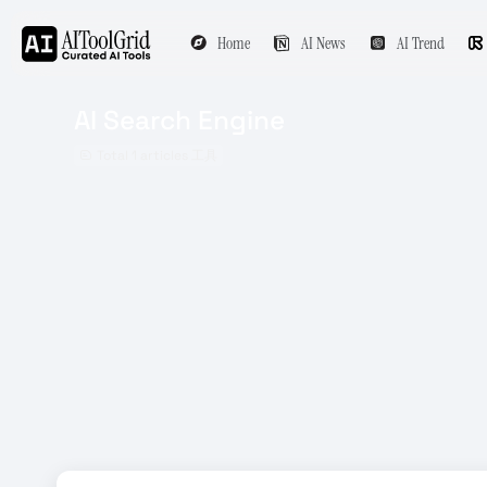
Home
AI News
AI Trend
AI Search Engine
Total 1 articles 工具