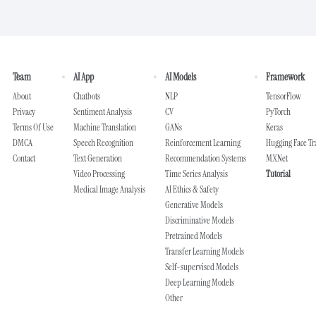
Team
AI App
AI Models
Framework
About
Chatbots
NLP
TensorFlow
Privacy
Sentiment Analysis
CV
PyTorch
Terms Of Use
Machine Translation
GANs
Keras
DMCA
Speech Recognition
Reinforcement Learning
Hugging Face T
Contact
Text Generation
Recommendation Systems
MXNet
Video Processing
Time Series Analysis
Tutorial
Medical Image Analysis
AI Ethics & Safety
Generative Models
Discriminative Models
Pretrained Models
Transfer Learning Models
Self-supervised Models
Deep Learning Models
Other