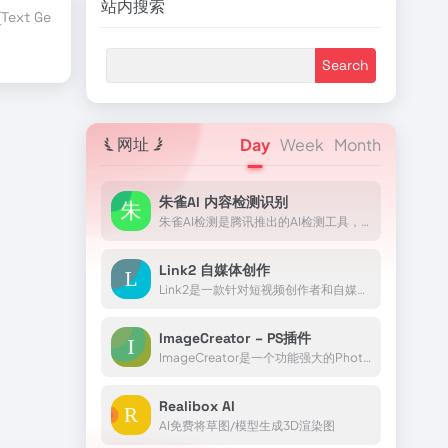
站内搜索
ext Generation)
TensorFlow
行业合作伙伴
赞助商伙伴
AI Blog
网址
Day
Week
Month
朱雀AI 内容检测识别
朱雀AI检测是腾讯推出的AI检测工具，包含AI生成图片和文本识别系统，帮助用户辨别AI生成内容，保护数字生态的真实性和可信度。
Link2 自媒体创作
Link2是一款针对短视频创作者和自媒体团队的AI内容采集工具，提供了批量提取文案和下载无水印素材的功能，支持抖音、小红书、快手等平台，帮助创作者高效收集和利用社交媒体内容。
ImageCreator – PS插件
ImageCreator是一个功能强大的Photoshop插件，它通过集成生成式AI技术，为设计师提供了一个高效和创新的设计工具。
Realibox AI
AI免费将草图/模型生成3D渲染图