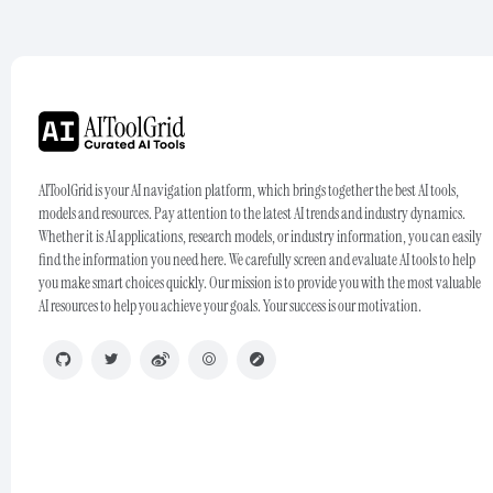
AIToolGrid is your AI navigation platform, which brings together the best AI tools,
models and resources. Pay attention to the latest AI trends and industry dynamics.
Whether it is AI applications, research models, or industry information, you can easily
find the information you need here. We carefully screen and evaluate AI tools to help
you make smart choices quickly. Our mission is to provide you with the most valuable
AI resources to help you achieve your goals. Your success is our motivation.