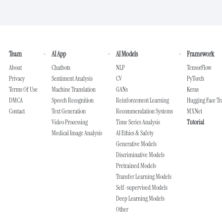
Team
AI App
AI Models
Framework
About
Chatbots
NLP
TensorFlow
Privacy
Sentiment Analysis
CV
PyTorch
Terms Of Use
Machine Translation
GANs
Keras
DMCA
Speech Recognition
Reinforcement Learning
Hugging Face T
Contact
Text Generation
Recommendation Systems
MXNet
Video Processing
Time Series Analysis
Tutorial
Medical Image Analysis
AI Ethics & Safety
Generative Models
Discriminative Models
Pretrained Models
Transfer Learning Models
Self-supervised Models
Deep Learning Models
Other