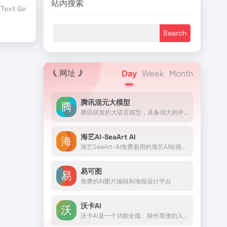
站内搜索
ext Generation)
TensorFlow
行业合作伙伴
赞助商伙伴
AI Blog
网址
Day
Week
Month
腾讯混元大模型
腾讯研发的大语言模型，具备强大的中文创作能力，复杂语境下的逻辑推理能力，以及可靠的任务执行能力
海艺AI-SeaArt AI
海艺SeaArt-AI免费易用的海艺AI绘画工具，一个高效易用的AIGC绘图工具：SeaArt让你无需专业技能，短时间内成为艺术家。借助强大的渲染引擎和个性化混合推荐系统，高质量创作触手可...
易可图
免费的AI图片编辑和海报设计平台
沃卡AI
沃卡AI是一个功能全面、操作简便的人工智能平台，它通过集成多种AI技术，为用户提供了一个交互性强、应用场景广泛的智能助手。