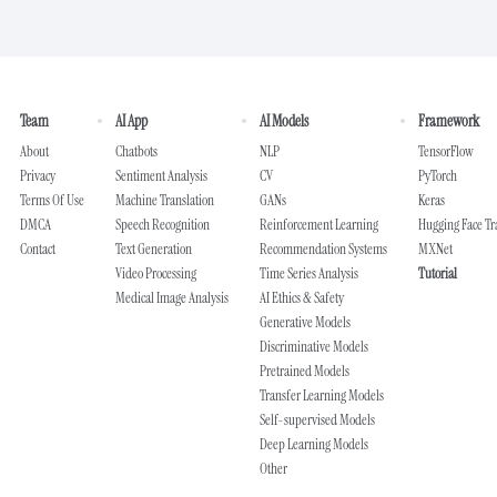
Team
AI App
AI Models
Framework
About
Chatbots
NLP
TensorFlow
Privacy
Sentiment Analysis
CV
PyTorch
Terms Of Use
Machine Translation
GANs
Keras
DMCA
Speech Recognition
Reinforcement Learning
Hugging Face T
Contact
Text Generation
Recommendation Systems
MXNet
Video Processing
Time Series Analysis
Tutorial
Medical Image Analysis
AI Ethics & Safety
Generative Models
Discriminative Models
Pretrained Models
Transfer Learning Models
Self-supervised Models
Deep Learning Models
Other