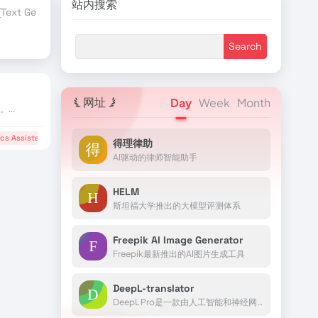
站内搜索
ext Generation)
TensorFlow
行业合作伙伴
赞助商伙伴
AI Blog
网址
Day
Week
Month
...
ics Assistant
# AI写手
# AI生成图像
# AI策略模板
得理律助
AI驱动的律师智能助手
HELM
斯坦福大学推出的大模型评测体系
Freepik AI Image Generator
Freepik最新推出的AI图片生成工具
DeepL-translator
DeepL Pro是一款由人工智能和神经网络提供支持的专业翻译服务，可跨多种设备和应用程序(包括文档、网页、电子邮件和口头对话)提供准确、安全和可定制的翻译