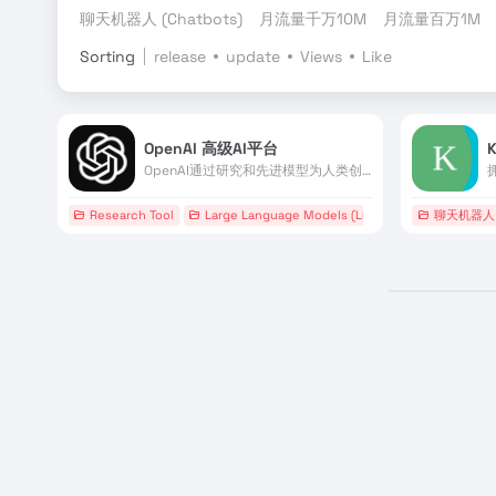
聊天机器人 (Chatbots)
月流量千万10M
月流量百万1M
Sorting
release
update
Views
Like
OpenAI 高级AI平台
OpenAI通过研究和先进模型为人类创造安全的AGI。
Research Tool
Large Language Models (LLMs)
# AGI
聊天机器人 (
# API