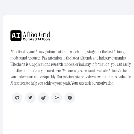
AIToolGrid is your AI navigation platform, which brings together the best AI tools,
models and resources. Pay attention to the latest AI trends and industry dynamics.
Whether it is AI applications, research models, or industry information, you can easily
find the information you need here. We carefully screen and evaluate AI tools to help
you make smart choices quickly. Our mission is to provide you with the most valuable
AI resources to help you achieve your goals. Your success is our motivation.