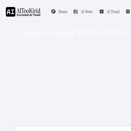
Home
AI News
AI Trend
Large Language Models (LLMs)
Total 3 articles 工具