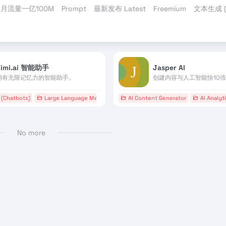
月流量一亿100M
Prompt
最新发布 Latest
Freemium
文本生成 (T
Kimi.ai 智能助手
Jasper AI
拥有无限记忆力的智能助手。
创建内容与人工智能快10倍。
Chatbots)
# OpenAI
Large Language Models (LLMs)
AI Content Generator
# 上下文输入
# 小说阅读
AI Analyt
# 录音
No more