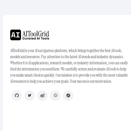
AIToolGrid is your AI navigation platform, which brings together the best AI tools,
models and resources. Pay attention to the latest AI trends and industry dynamics.
Whether it is AI applications, research models, or industry information, you can easily
find the information you need here. We carefully screen and evaluate AI tools to help
you make smart choices quickly. Our mission is to provide you with the most valuable
AI resources to help you achieve your goals. Your success is our motivation.