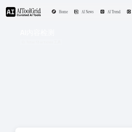
Home
AI News
AI Trend
AI内容检测
Total 13 articles 工具