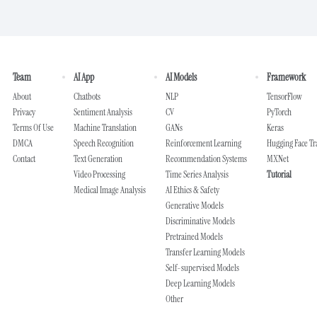
Team
AI App
AI Models
Framework
About
Chatbots
NLP
TensorFlow
Privacy
Sentiment Analysis
CV
PyTorch
Terms Of Use
Machine Translation
GANs
Keras
DMCA
Speech Recognition
Reinforcement Learning
Hugging Face T
Contact
Text Generation
Recommendation Systems
MXNet
Video Processing
Time Series Analysis
Tutorial
Medical Image Analysis
AI Ethics & Safety
Generative Models
Discriminative Models
Pretrained Models
Transfer Learning Models
Self-supervised Models
Deep Learning Models
Other