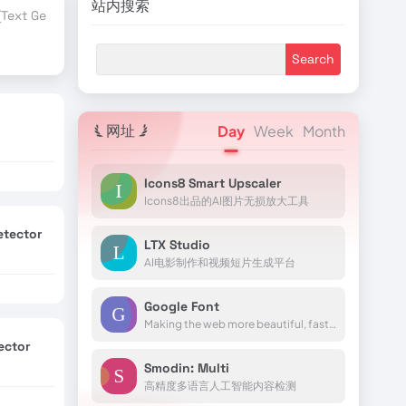
站内搜索
ext Generation)
TensorFlow
行业合作伙伴
赞助商伙伴
AI Blog
网址
Day
Week
Month
Icons8 Smart Upscaler
Icons8出品的AI图片无损放大工具
etector
LTX Studio
AI电影制作和视频短片生成平台
Google Font
Making the web more beautiful, fast, and open through great typography
ector
Smodin: Multi
高精度多语言人工智能内容检测