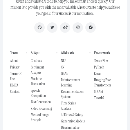
screen and evaluate AI tools to help you make smart choices quickly. Our
mission is to provide you with the most valuable AI resources to help you achieve
your goals. Your success is our motivation.
Team
AI App
AI Models
Framework
About
Chatbots
NLP
TensorFlow
Privacy
Sentiment
CV
PyTorch
Analysis
Terms Of
GANs
Keras
Use
Machine
Reinforcement
Hugging Face
Translation
DMCA
Learning
Transformers
Speech
Contact
Recommendation
MXNet
Recognition
Systems
Tutorial
Text Generation
Time Series
Video Processing
Analysis
Medical Image
AI Ethics & Safety
Analysis
Generative Models
Discriminative