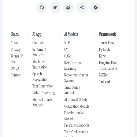
Team
AI App
AI Models
Framework
About
Chatbots
NLP
TensorFlow
Privacy
Sentiment
CV
PyTorch
Analysis
Terms Of
GANs
Keras
Use
Machine
Reinforcement
Hugging Face
Translation
DMCA
Learning
Transformers
Speech
Contact
Recommendation
MXNet
Recognition
Systems
Tutorial
Text Generation
Time Series
Video Processing
Analysis
Medical Image
AI Ethics & Safety
Analysis
Generative Models
Discriminative
Models
Pretrained Models
Transfer Learning