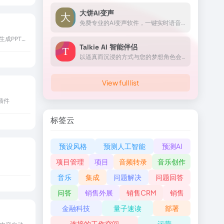
大饼AI变声
免费专业的AI变声软件，一键实时语音变声
美图秀秀推出的免费在线AI生成PPT设计工具
Talkie AI 智能伴侣
以逼真而沉浸的方式与您的梦想角色会面和聊天
View full list
I插件
标签云
预设风格
预测人工智能
预测AI
项目管理
项目
音频转录
音乐创作
音乐
集成
问题解决
问题回答
问答
销售外展
销售CRM
销售
金融科技
量子速读
部署
连接的工作空间
运营