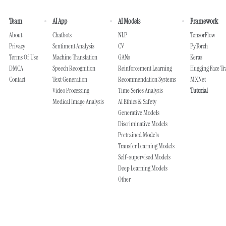
Team
AI App
AI Models
Framework
About
Chatbots
NLP
TensorFlow
Privacy
Sentiment Analysis
CV
PyTorch
Terms Of Use
Machine Translation
GANs
Keras
DMCA
Speech Recognition
Reinforcement Learning
Hugging Face T
Contact
Text Generation
Recommendation Systems
MXNet
Video Processing
Time Series Analysis
Tutorial
Medical Image Analysis
AI Ethics & Safety
Generative Models
Discriminative Models
Pretrained Models
Transfer Learning Models
Self-supervised Models
Deep Learning Models
Other