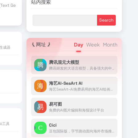
站内搜索
ext Generation)
TensorFlow
行业合作伙伴
赞助商伙伴
AI Blog
网址
Day
Week
Month
件生成器
腾讯混元大模型
腾讯研发的大语言模型，具备强大的中文创作能力，复杂语境下的逻辑推理能力，以及可靠的任务执行能力
海艺AI-SeaArt AI
海艺SeaArt-AI免费易用的海艺AI绘画工具，一个高效易用的AIGC绘图工具：SeaArt让你无需专业技能，短时间内成为艺术家。借助强大的渲染引擎和个性化混合推荐系统，高质量创作触手可...
易可图
免费的AI图片编辑和海报设计平台
I工具
Cici
豆包国际版，字节跳动面向海外市场推出的AI助手