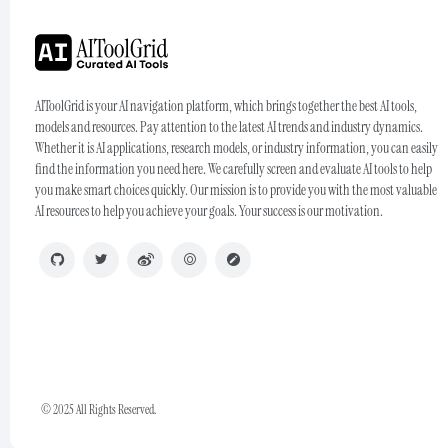
AIToolGrid is your AI navigation platform, which brings together the best AI tools,
models and resources. Pay attention to the latest AI trends and industry dynamics.
Whether it is AI applications, research models, or industry information, you can easily
find the information you need here. We carefully screen and evaluate AI tools to help
you make smart choices quickly. Our mission is to provide you with the most valuable
AI resources to help you achieve your goals. Your success is our motivation.
© 2025 All Rights Reserved.