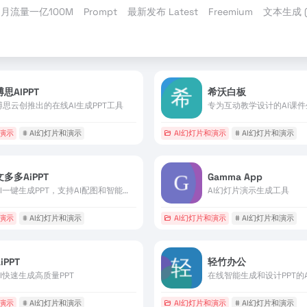
月流量一亿100M
Prompt
最新发布 Latest
Freemium
文本生成 (T
博思AIPPT
希沃白板
博思云创推出的在线AI生成PPT工具
专为互动教学设计的AI课
和演示
# AI幻灯片和演示
AI幻灯片和演示
# AI幻灯片和演示
文多多AiPPT
Gamma App
AI一键生成PPT，支持AI配图和智能资料整合
AI幻灯片演示生成工具
和演示
# AI幻灯片和演示
AI幻灯片和演示
# AI幻灯片和演示
iPPT
轻竹办公
AI快速生成高质量PPT
在线智能生成和设计PPT的A
和演示
# AI幻灯片和演示
AI幻灯片和演示
# AI幻灯片和演示