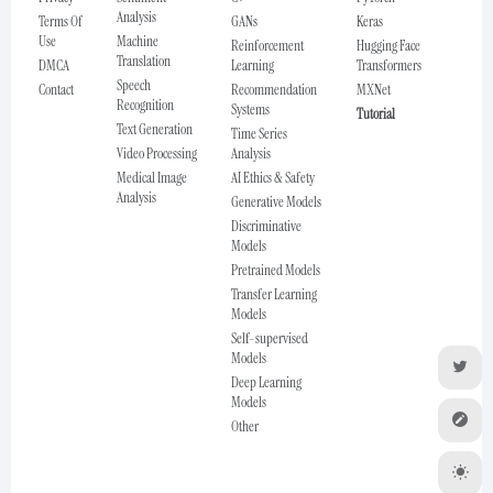
Analysis
Terms Of
GANs
Keras
Use
Machine
Reinforcement
Hugging Face
Translation
DMCA
Learning
Transformers
Speech
Contact
Recommendation
MXNet
Recognition
Systems
Tutorial
Text Generation
Time Series
Video Processing
Analysis
Medical Image
AI Ethics & Safety
Analysis
Generative Models
Discriminative
Models
Pretrained Models
Transfer Learning
Models
Self-supervised
Models
Deep Learning
Models
Other