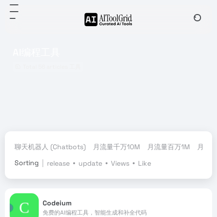
AI编程工具
Total 56 articles 工具
聊天机器人 (Chatbots)
月流量千万10M
月流量百万1M
月流量
Sorting
release
update
Views
Like
Codeium
免费的AI编程工具，智能生成和补全代码