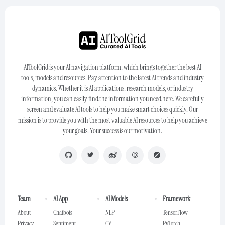
AIToolGrid is your AI navigation platform, which brings together the best AI
tools, models and resources. Pay attention to the latest AI trends and industry
dynamics. Whether it is AI applications, research models, or industry
information, you can easily find the information you need here. We carefully
screen and evaluate AI tools to help you make smart choices quickly. Our
mission is to provide you with the most valuable AI resources to help you achieve
your goals. Your success is our motivation.
Team
AI App
AI Models
Framework
About
Chatbots
NLP
TensorFlow
Privacy
Sentiment
CV
PyTorch