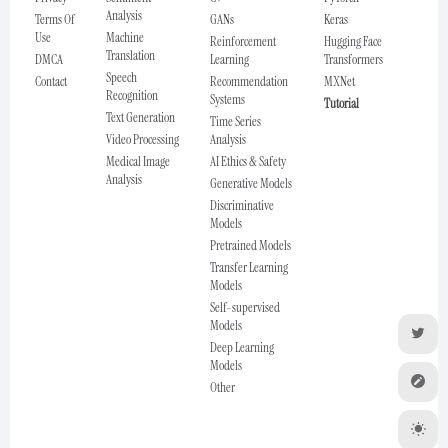
Analysis
Terms Of
GANs
Keras
Use
Machine
Reinforcement
Hugging Face
Translation
DMCA
Learning
Transformers
Speech
Contact
Recommendation
MXNet
Recognition
Systems
Tutorial
Text Generation
Time Series
Video Processing
Analysis
Medical Image
AI Ethics & Safety
Analysis
Generative Models
Discriminative
Models
Pretrained Models
Transfer Learning
Models
Self-supervised
Models
Deep Learning
Models
Other