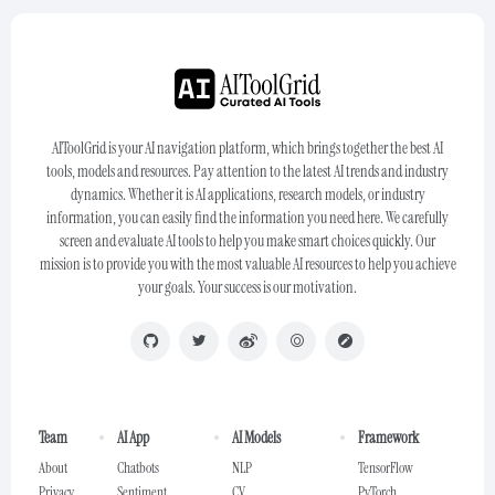
AIToolGrid is your AI navigation platform, which brings together the best AI
tools, models and resources. Pay attention to the latest AI trends and industry
dynamics. Whether it is AI applications, research models, or industry
information, you can easily find the information you need here. We carefully
screen and evaluate AI tools to help you make smart choices quickly. Our
mission is to provide you with the most valuable AI resources to help you achieve
your goals. Your success is our motivation.
Team
AI App
AI Models
Framework
About
Chatbots
NLP
TensorFlow
Privacy
Sentiment
CV
PyTorch