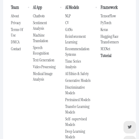
Team
AI App
AI Models
Framework
About
Chatbots
NLP
TensorFlow
Privacy
Sentiment
CV
PyTorch
Analysis
Terms Of
GANs
Keras
Use
Machine
Reinforcement
Hugging Face
Translation
DMCA
Learning
Transformers
Speech
Contact
Recommendation
MXNet
Recognition
Systems
Tutorial
Text Generation
Time Series
Video Processing
Analysis
Medical Image
AI Ethics & Safety
Analysis
Generative Models
Discriminative
Models
Pretrained Models
Transfer Learning
Models
Self-supervised
Models
Deep Learning
Models