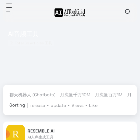
AI音频工具
Total 69 articles 工具
聊天机器人 (Chatbots)
月流量千万10M
月流量百万1M
月流量
Sorting
release
update
Views
Like
RESEMBLE.AI
AI人声生成工具