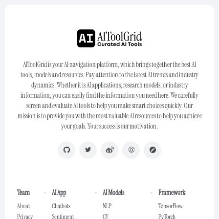
AIToolGrid is your AI navigation platform, which brings together the best AI
tools, models and resources. Pay attention to the latest AI trends and industry
dynamics. Whether it is AI applications, research models, or industry
information, you can easily find the information you need here. We carefully
screen and evaluate AI tools to help you make smart choices quickly. Our
mission is to provide you with the most valuable AI resources to help you achieve
your goals. Your success is our motivation.
Team
AI App
AI Models
Framework
About
Chatbots
NLP
TensorFlow
Privacy
Sentiment
CV
PyTorch