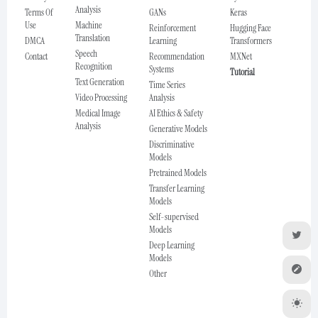
Analysis
Terms Of
GANs
Keras
Use
Machine
Reinforcement
Hugging Face
Translation
DMCA
Learning
Transformers
Speech
Contact
Recommendation
MXNet
Recognition
Systems
Tutorial
Text Generation
Time Series
Video Processing
Analysis
Medical Image
AI Ethics & Safety
Analysis
Generative Models
Discriminative
Models
Pretrained Models
Transfer Learning
Models
Self-supervised
Models
Deep Learning
Models
Other